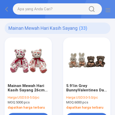
Mainan Mewah Hari Kasih Sayang
(33)
Mainan Mewah Hari
5.91in Grey
Kasih Sayang 26cm
BunnyValentines Day
Dengan Dasi Kupu-
Plush Toys
Harga:
USD3.0-5.0/pc
Harga:
USD3.0-5.0/pc
Kupu
MOQ:
5000 pcs
MOQ:
6000 pcs
dapatkan harga terbaru
dapatkan harga terbaru