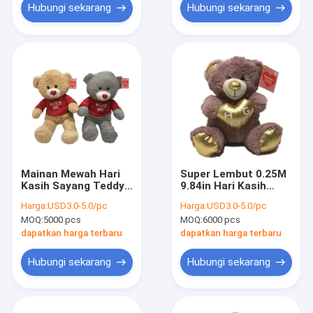
Hubungi sekarang
Hubungi sekarang
Mainan Mewah Hari
Super Lembut 0.25M
Kasih Sayang Teddy
9.84in Hari Kasih
Bear OEM
Sayang Mainan
Harga:
USD3.0-5.0/pc
Harga:
USD3.0-5.0/pc
Mewah Teddy Bear
MOQ:
5000 pcs
MOQ:
6000 pcs
Dengan Hati Di Dada
dapatkan harga terbaru
dapatkan harga terbaru
Hubungi sekarang
Hubungi sekarang