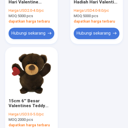
Hari Valentine
Hadiah Hari Valentine
Mainan Mewah Hari Kasih Sayang
Monyet Stuffed
Teddy Bears Stuffed
Harga:
USD2.0-4.0/pc
Harga:
USD4.0-8.0/pc
Animal EMC
Animals
MOQ:
Boneka Binatang Halloween
5000 pcs
MOQ:
5000 pcs
dapatkan harga terbaru
dapatkan harga terbaru
Mainan Mewah LED
Hubungi sekarang
Hubungi sekarang
Mainan Mewah Hewan Liar
Bernyanyi Menari Boneka Binatang
Boneka Binatang Ramah Lingkungan
Mainan Suvenir
Ransel Mainan Mewah
15cm 6'' Besar
Boneka Binatang Dekoratif
Valentines Teddy
Bear Boneka
Harga:
USD3.0-5.0/pc
Binatang Besar Untuk
Bantal Bantal Mewah
MOQ:
2000 pcs
Hadiah Pacar Hari
Valentine
dapatkan harga terbaru