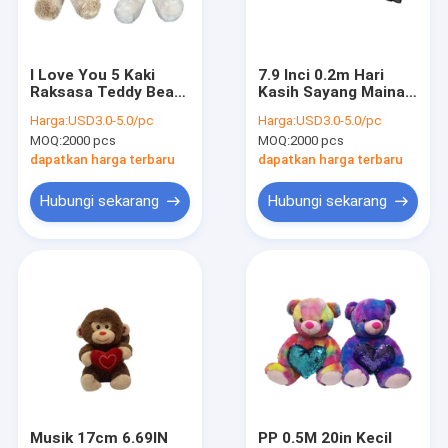
Wisata pabrik
Kontrol kualitas
I Love You 5 Kaki
7.9 Inci 0.2m Hari
Raksasa Teddy Bear
Kasih Sayang Mainan
Hubungi kami
Hari Valentine
Mewah Panda Mouse
Harga:
USD3.0-5.0/pc
Harga:
USD3.0-5.0/pc
Lembut Memegang
Bunny Stuffed
MOQ:
2000 pcs
MOQ:
2000 pcs
Hati Besar Mewah
Animal
Berita
Bordir I You
dapatkan harga terbaru
dapatkan harga terbaru
Semua Kasus
Hubungi sekarang
Hubungi sekarang
Order
Mainan Mewah Natal
Merekam Mainan Mewah
Mainan Mewah Paskah
Musik 17cm 6.69IN
PP 0.5M 20in Kecil