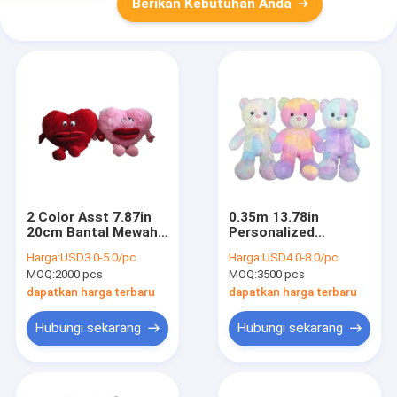
Berikan Kebutuhan Anda
2 Color Asst 7.87in
0.35m 13.78in
20cm Bantal Mewah
Personalized
Berbentuk Hati
Valentines Day Plush
Harga:
USD3.0-5.0/pc
Harga:
USD4.0-8.0/pc
Dengan Bibir Merah
Toys Teddy Bears
MOQ:
2000 pcs
MOQ:
3500 pcs
Tidak Beracun
Rohs
dapatkan harga terbaru
dapatkan harga terbaru
Hubungi sekarang
Hubungi sekarang