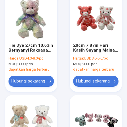
Tie Dye 27cm 10.63in
20cm 7.87in Hari
Bernyanyi Raksasa
Kasih Sayang Mainan
Hari Kasih Sayang
Mewah Lembut Besar
Harga:
USD4.0-8.0/pc
Harga:
USD3.0-5.0/pc
Boneka Beruang
Teddy Bear Hari
MOQ:
3000 pcs
MOQ:
2000 pcs
Boneka
Kasih Sayang
dapatkan harga terbaru
dapatkan harga terbaru
Hubungi sekarang
Hubungi sekarang
Rumah
Produk
Tentang kita