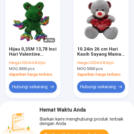
Hijau 0,35M 13,78 Inci
10.24in 26 cm Hari
Hari Valentine
Kasih Sayang Mainan
Bernyanyi Boneka
Mewah Putih Teddy
Harga:
USD4.0-8.0/pc
Harga:
USD4.0-8.0/pc
Katak Lucu
Bear Memegang Hati
MOQ:
3000 pcs
MOQ:
5000 pcs
Hypoallergenic
dapatkan harga terbaru
dapatkan harga terbaru
Hubungi sekarang
Hubungi sekarang
Hemat Waktu Anda
Biarkan kami menghubungi produk terbaik
dengan Anda.