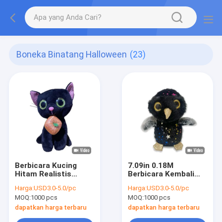
Boneka Binatang Halloween
(23)
Berbicara Kucing
7.09in 0.18M
Hitam Realistis
Berbicara Kembali
Halloween Stuffed
Lucu Halloween
Harga:
USD3.0-5.0/pc
Harga:
USD3.0-5.0/pc
Animal 0.18M 7.09ft
Snowy Owl Stuffed
MOQ:
1000 pcs
MOQ:
1000 pcs
Animal
dapatkan harga terbaru
dapatkan harga terbaru