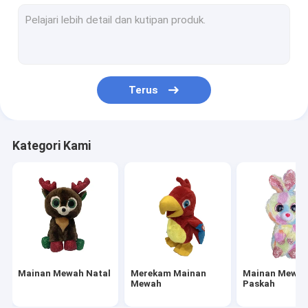
Mainan Mewah Hari Kasih Sayang
Boneka Binatang Halloween
Mainan Mewah LED
Terus
Mainan Mewah Hewan Liar
Bernyanyi Menari Boneka Binatang
Kategori Kami
Boneka Binatang Ramah Lingkungan
Mainan Suvenir
Ransel Mainan Mewah
Boneka Binatang Dekoratif
Mainan Mewah Natal
Merekam Mainan
Mainan Mewa
Bantal Bantal Mewah
Mewah
Paskah