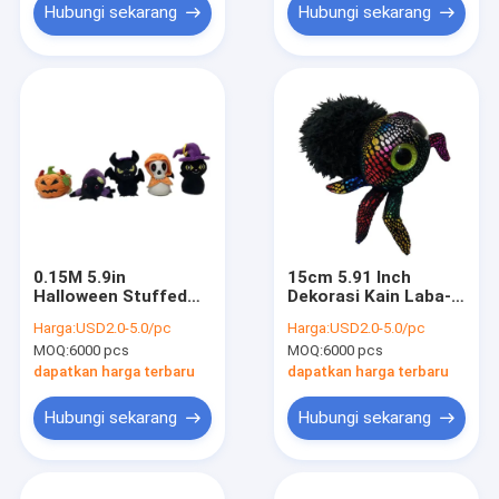
Hubungi sekarang
Hubungi sekarang
0.15M 5.9in
15cm 5.91 Inch
Halloween Stuffed
Dekorasi Kain Laba-
Animal Musical
laba Hitam Mewah
Harga:
USD2.0-5.0/pc
Harga:
USD2.0-5.0/pc
Jumping Spider
Halloween Dengan
MOQ:
6000 pcs
MOQ:
6000 pcs
Stuffed Animal OEM
Magnet
dapatkan harga terbaru
dapatkan harga terbaru
Hubungi sekarang
Hubungi sekarang