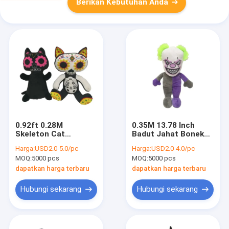
Berikan Kebutuhan Anda
0.92ft 0.28M
0.35M 13.78 Inch
Skeleton Cat
Badut Jahat Boneka
Halloween Stuffed
Boneka Mainan Natal
Harga:
USD2.0-5.0/pc
Harga:
USD2.0-4.0/pc
Animal 2 ASST
Dekorasi
MOQ:
5000 pcs
MOQ:
5000 pcs
Pencahayaan Up
dapatkan harga terbaru
dapatkan harga terbaru
Hubungi sekarang
Hubungi sekarang