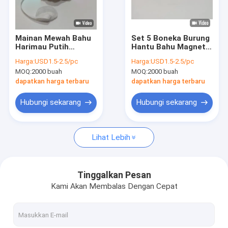
Wisata pabrik
Kontrol kualitas
Mainan Mewah Bahu
Set 5 Boneka Burung
Harimau Putih
Hantu Bahu Magnetik
Hubungi kami
Menyala Magnetik
Lucu dan Interaktif
Harga:
USD1.5-2.5/pc
Harga:
USD1.5-2.5/pc
dengan Fitur
MOQ:
2000 buah
MOQ:
2000 buah
Bercahaya
Berita
dapatkan harga terbaru
dapatkan harga terbaru
Semua Kasus
Hubungi sekarang
Hubungi sekarang
Order
Lihat Lebih
Mainan Mewah Natal
Tinggalkan Pesan
Kami Akan Membalas Dengan Cepat
Merekam Mainan Mewah
Mainan Mewah Paskah