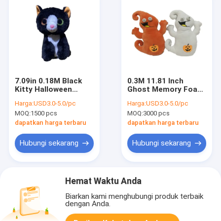
7.09in 0.18M Black
0.3M 11.81 Inch
Kitty Halloween
Ghost Memory Foam
Stuffed Animal 3A
Bantal Mainan Mewah
Harga:
USD3.0-5.0/pc
Harga:
USD3.0-5.0/pc
Baterai
Kuning Dan Putih
MOQ:
1500 pcs
MOQ:
3000 pcs
dapatkan harga terbaru
dapatkan harga terbaru
Hubungi sekarang
Hubungi sekarang
Hemat Waktu Anda
Biarkan kami menghubungi produk terbaik
dengan Anda.