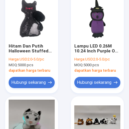
Hitam Dan Putih
Lampu LED 0.26M
Halloween Stuffed
10.24 Inch Purple Owl
Animal Hello Kitty
Stuffed Animal
Harga:
USD2.0-5.0/pc
Harga:
USD2.0-5.0/pc
Skeleton Plush 0.25m
Halloween Cuddly
MOQ:
5000 pcs
MOQ:
5000 pcs
9.84ft
Toys
dapatkan harga terbaru
dapatkan harga terbaru
Hubungi sekarang
Hubungi sekarang
Rumah
Produk
Tentang kita