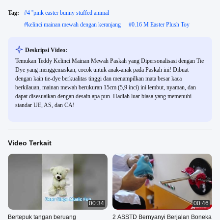
Tag:
#
4 ''pink easter bunny stuffed animal
#
kelinci mainan mewah dengan keranjang
#
0.16 M Easter Plush Toy
Deskripsi Video:
Temukan Teddy Kelinci Mainan Mewah Paskah yang Dipersonalisasi dengan Tie
Dye yang menggemaskan, cocok untuk anak-anak pada Paskah ini! Dibuat
dengan kain tie-dye berkualitas tinggi dan menampilkan mata besar kaca
berkilauan, mainan mewah berukuran 15cm (5,9 inci) ini lembut, nyaman, dan
dapat disesuaikan dengan desain apa pun. Hadiah luar biasa yang memenuhi
standar UE, AS, dan CA!
Video Terkait
00:34
00:46
Bertepuk tangan beruang
2 ASSTD Bernyanyi Berjalan Boneka