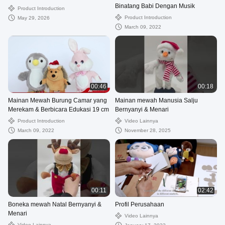
Binatang Babi Dengan Musik
Product Introduction
Product Introduction
May 29, 2026
March 09, 2022
00:46
00:18
Mainan Mewah Burung Camar yang
Mainan mewah Manusia Salju
Merekam & Berbicara Edukasi 19 cm
Bernyanyi & Menari
Product Introduction
Video Lainnya
March 09, 2022
November 28, 2025
00:11
02:42
Boneka mewah Natal Bernyanyi &
Profil Perusahaan
Menari
Video Lainnya
Video Lainnya