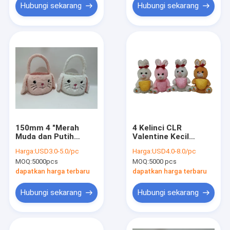
Hubungi sekarang
Hubungi sekarang
150mm 4 "Merah
4 Kelinci CLR
Muda dan Putih
Valentine Kecil
Kelinci Paskah
Dengan Keranjang
Harga:
USD3.0-5.0/pc
Harga:
USD4.0-8.0/pc
Boneka Hewan
MOQ:
5000pcs
MOQ:
5000 pcs
Kelinci Mainan
Mewah Dengan
dapatkan harga terbaru
dapatkan harga terbaru
Keranjang
Hubungi sekarang
Hubungi sekarang