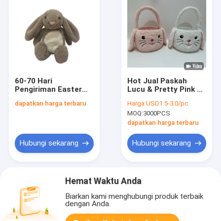
60-70 Hari
Hot Jual Paskah
Pengiriman Easter
Lucu & Pretty Pink &
Plush Toy dengan
White Plush Bunny
dapatkan harga terbaru
Harga:
USD1.5-3.0/pc
Floppy Ears untuk
Basket Mainan
MOQ:
3000PCS
Hiburan Indoor
dapatkan harga terbaru
Hubungi sekarang
Hubungi sekarang
Hemat Waktu Anda
Biarkan kami menghubungi produk terbaik
dengan Anda.