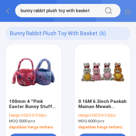
Bunny Rabbit Plush Toy With Basket
(6)
100mm 4 ''Pink
0.16M 6.3inch Paskah
Easter Bunny Stuffed
Mainan Mewah
Animal Rabbit Plush
Kelinci Kelinci
Harga:
USD3.0-5.0/pc
Harga:
USD3.0-5.0/pc
Toy Dengan
Boneka Memegang
MOQ:
5000 pcs
MOQ:
6000 pcs
Keranjang
Keranjang
dapatkan harga terbaru
dapatkan harga terbaru