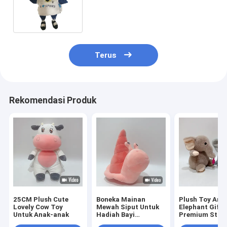
Tottenham Hotspur Untuk
Memeluk
Terus
Rekomendasi Produk
25CM Plush Cute
Boneka Mainan
Plush Toy Ani
Lovely Cow Toy
Mewah Siput Untuk
Elephant Gift
Untuk Anak-anak
Hadiah Bayi
Premium Stuf
Perempuan Laki-laki
Toy For Kids