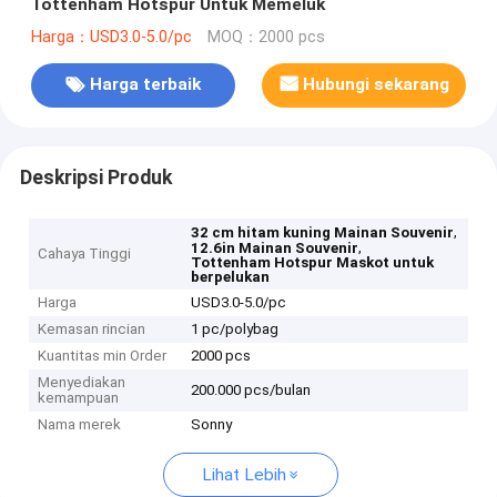
Tottenham Hotspur Untuk Memeluk
Harga：USD3.0-5.0/pc
MOQ：2000 pcs
Harga terbaik
Hubungi sekarang
Deskripsi Produk
,
32 cm hitam kuning Mainan Souvenir
,
12.6in Mainan Souvenir
Cahaya Tinggi
Tottenham Hotspur Maskot untuk
berpelukan
Harga
USD3.0-5.0/pc
Kemasan rincian
1 pc/polybag
Kuantitas min Order
2000 pcs
Menyediakan
200.000 pcs/bulan
kemampuan
Nama merek
Sonny
Lihat Lebih