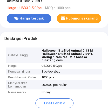
Animal 0.18M 7.09ft
Harga：USD3.0-5.0/pc
MOQ：1000 pcs
Harga terbaik
Hubungi sekarang
Deskripsi Produk
,
Halloween Stuffed Animal 0.18 M
,
Halloween Stuffed Animal 7.09ft
Cahaya Tinggi
kucing hitam realistis boneka
binatang oem
Harga
USD3.0-5.0/pc
Kemasan rincian
1 pc/polybag
Kuantitas min Order
1000 pcs
Menyediakan
200.000 pcs/bulan
kemampuan
Nama merek
Sonny
Lihat Lebih