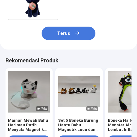
Animal 0.18M 7.09ft
Terus
Rekomendasi Produk
Mainan Mewah Bahu
Set 5 Boneka Burung
Boneka Hallow
Harimau Putih
Hantu Bahu
Monster Airba
Menyala Magnetik
Magnetik Lucu dan
Lembut Inflata
dengan Fitur
Interaktif
Lucu Kostum 