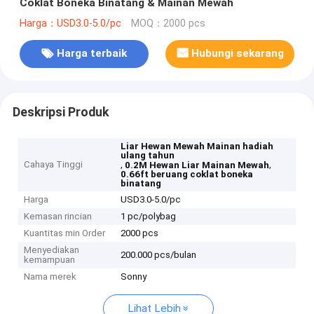
Coklat Boneka Binatang & Mainan Mewah
Harga：USD3.0-5.0/pc
MOQ：2000 pcs
Harga terbaik
Hubungi sekarang
Deskripsi Produk
Liar Hewan Mewah Mainan hadiah
ulang tahun
Cahaya Tinggi
,
,
0.2M Hewan Liar Mainan Mewah
0.66ft beruang coklat boneka
binatang
Harga
USD3.0-5.0/pc
Kemasan rincian
1 pc/polybag
Kuantitas min Order
2000 pcs
Menyediakan
200.000 pcs/bulan
kemampuan
Nama merek
Sonny
Lihat Lebih