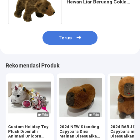
Hewan Liar Beruang Coklat
Boneka Binatang & Mainan
Mewah
Terus
Rekomendasi Produk
Custom Holiday Toy
2024 NEW Standing
2024 BARU Du
Plush Dipenuhi
Capybara Diisi
Capybara main
Animasi Unicorn
Mainan Disesuaikan
Disesuaikan se