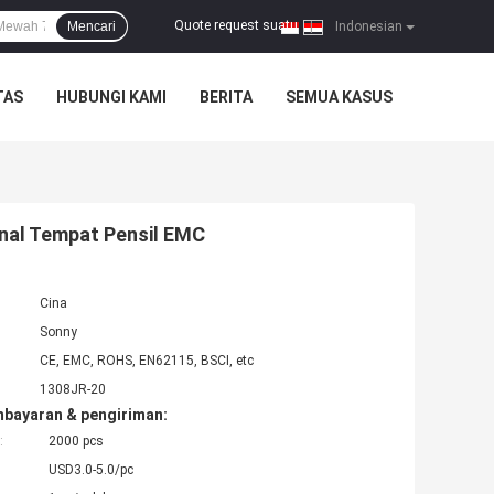
Quote request suatu
Mencari
|
Indonesian
TAS
HUBUNGI KAMI
BERITA
SEMUA KASUS
onal Tempat Pensil EMC
Cina
Sonny
CE, EMC, ROHS, EN62115, BSCI, etc
1308JR-20
mbayaran & pengiriman:
:
2000 pcs
USD3.0-5.0/pc