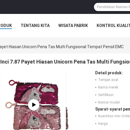
RODUK
TENTANG KITA
WISATA PABRIK
KONTROL KUALI
 Payet Hiasan Unicorn Pena Tas Multi Fungsional Tempat Pensil EMC
Inci 7.87 Payet Hiasan Unicorn Pena Tas Multi Fungsi
Detail produk:
Tempat asal:
Nama merek:
Sertifikasi:
Nomor model:
Syarat-syarat pe
Kuantitas min Order
Harga: