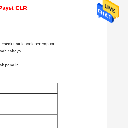
 Payet CLR
at cocok untuk anak perempuan.
awah cahaya.
k pena ini.