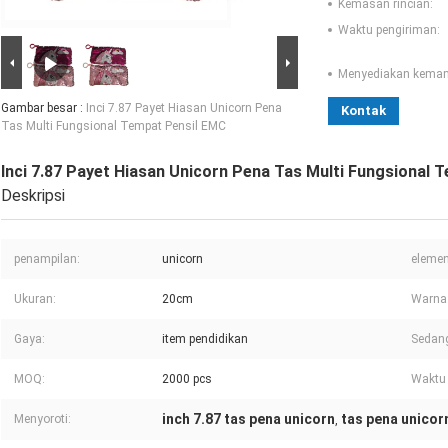
Kemasan rincian:
Waktu pengiriman:
Menyediakan kema
Gambar besar :
Inci 7.87 Payet Hiasan Unicorn Pena
Kontak
Tas Multi Fungsional Tempat Pensil EMC
Inci 7.87 Payet Hiasan Unicorn Pena Tas Multi Fungsional 
Deskripsi
penampilan:
unicorn
elemen
Ukuran:
20cm
Warna
Gaya:
item pendidikan
Sedan
MOQ:
2000 pcs
Waktu 
inch 7.87 tas pena unicorn
tas pena unicor
Menyoroti:
,