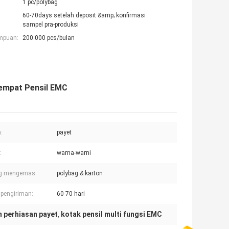
1 pc/polybag
60-70days setelah deposit &amp; konfirmasi
sampel pra-produksi
mpuan:
200.000 pcs/bulan
Tempat Pensil EMC
:
payet
:
warna-warni
g mengemas:
polybag & karton
pengiriman:
60-70 hari
n perhiasan payet
kotak pensil multi fungsi EMC
,