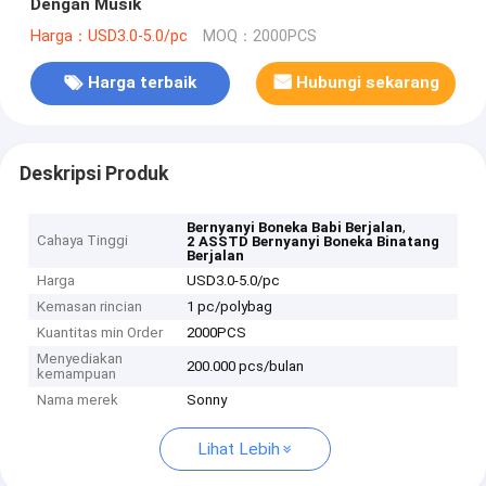
Dengan Musik
Harga：USD3.0-5.0/pc
MOQ：2000PCS
Harga terbaik
Hubungi sekarang
Deskripsi Produk
,
Bernyanyi Boneka Babi Berjalan
Cahaya Tinggi
2 ASSTD Bernyanyi Boneka Binatang
Berjalan
Harga
USD3.0-5.0/pc
Kemasan rincian
1 pc/polybag
Kuantitas min Order
2000PCS
Menyediakan
200.000 pcs/bulan
kemampuan
Nama merek
Sonny
Lihat Lebih