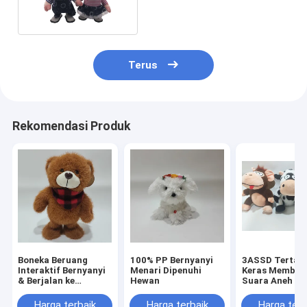
Terus
Rekomendasi Produk
Boneka Beruang
100% PP Bernyanyi
3ASSD Tertaw
Interaktif Bernyanyi
Menari Dipenuhi
Keras Membua
& Berjalan ke
Hewan
Suara Aneh da
Samping
Menggoyangk
Tubuh Boneka
Harga terbaik
Harga terbaik
Harga terb