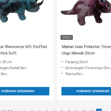
e Rhinoceros Gift Stuffed
Mainan Isian Poliester Trice
Ultra Soft
Ungu Mewah 26cm
n:28 cm
Panjang:26cm
angan:Badak Biru
Keterangan:Triceratops Biru
:Biru
Warna:Biru
HUBUNGI SEKARANG
HUBUNGI SEKARANG