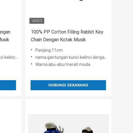
ungan
100% PP Cotton Filling Rabbit Key
usik
Chain Dengan Kotak Musik
Panjang:11cm
 (Pink And Grey)
nama:gantungan kunci kelinci dengan kotak musik (Pink And Grey)
a
Warna:abu-abu/merah muda
HUBUNGI SEKARANG