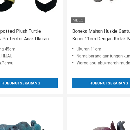
potted Plush Turtle
Boneka Mainan Huskie Gant
 Protector Anak Ukuran
Kunci 11cm Dengan Kotak M
tuk Aktivitas Luar Ruangan
ng:45cm
Ukuran:11cm
:HIJAU
Nama barang:gantungan kunci kelinci dengan kotak musik
:Penyu
Warna:abu-abu/merah mud
HUBUNGI SEKARANG
HUBUNGI SEKARANG