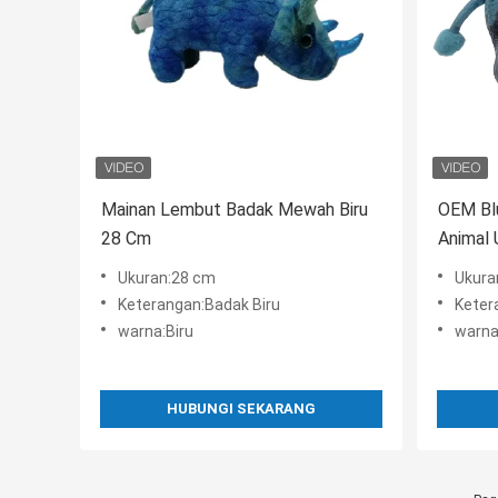
Mainan Lembut Badak Mewah Biru
OEM Blu
28 Cm
Animal 
Ukuran:28 cm
Ukura
Keterangan:Badak Biru
Keter
warna:Biru
warna
HUBUNGI SEKARANG