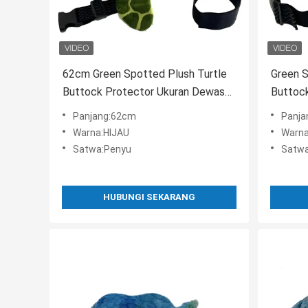
62cm Green Spotted Plush Turtle
Green S
Buttock Protector Ukuran Dewasa
Buttock
Untuk Olahraga Luar Ruangan
45cm Un
Panjang:62cm
Panja
Warna:HIJAU
Warna
Satwa:Penyu
Satwa
HUBUNGI SEKARANG