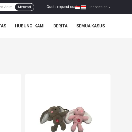
Quote request suatu
Mencari
|
Indonesian
TAS
HUBUNGI KAMI
BERITA
SEMUA KASUS