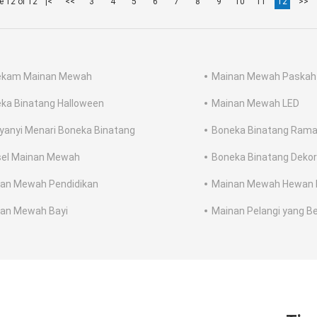
e 12 of 12
|<
<<
3
4
5
6
7
8
9
10
11
12
>>
ekam Mainan Mewah
Mainan Mewah Paskah
ka Binatang Halloween
Mainan Mewah LED
yanyi Menari Boneka Binatang
Boneka Binatang Rama
el Mainan Mewah
Boneka Binatang Dekor
an Mewah Pendidikan
Mainan Mewah Hewan P
an Mewah Bayi
Mainan Pelangi yang B