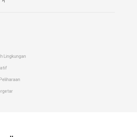
>|
h Lingkungan
atif
eliharaan
ergetar