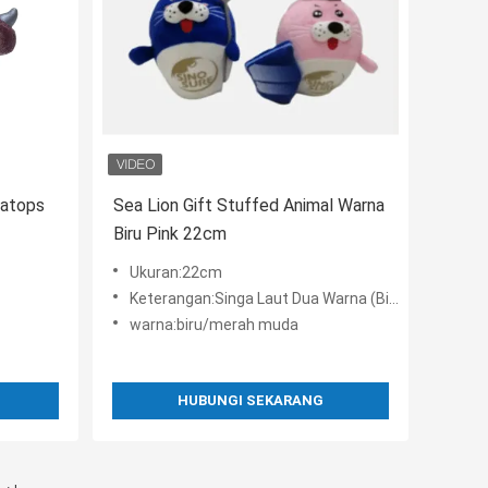
ratops
Sea Lion Gift Stuffed Animal Warna
Biru Pink 22cm
Ukuran:22cm
Keterangan:Singa Laut Dua Warna (Biru Dan Pink)
warna:biru/merah muda
HUBUNGI SEKARANG