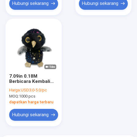
Hubungi sekarang
Hubungi sekarang
7.09in 0.18M
Berbicara Kembali
Lucu Halloween
Harga:
USD3.0-5.0/pc
Snowy Owl Stuffed
MOQ:
1000 pcs
Animal
dapatkan harga terbaru
Hubungi sekarang