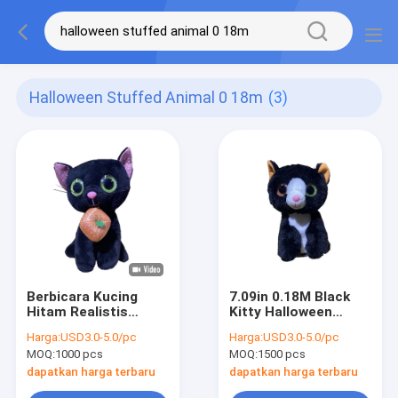
Halloween Stuffed Animal 0 18m
(3)
Berbicara Kucing
7.09in 0.18M Black
Hitam Realistis
Kitty Halloween
Halloween Stuffed
Stuffed Animal 3A
Harga:
USD3.0-5.0/pc
Harga:
USD3.0-5.0/pc
Animal 0.18M 7.09ft
Baterai
MOQ:
1000 pcs
MOQ:
1500 pcs
dapatkan harga terbaru
dapatkan harga terbaru