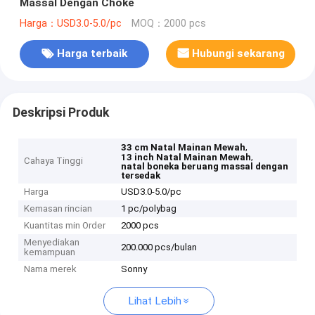
Massal Dengan Choke
Harga：USD3.0-5.0/pc
MOQ：2000 pcs
Harga terbaik
Hubungi sekarang
Deskripsi Produk
,
33 cm Natal Mainan Mewah
,
13 inch Natal Mainan Mewah
Cahaya Tinggi
natal boneka beruang massal dengan
tersedak
Harga
USD3.0-5.0/pc
Kemasan rincian
1 pc/polybag
Kuantitas min Order
2000 pcs
Menyediakan
200.000 pcs/bulan
kemampuan
Nama merek
Sonny
Lihat Lebih