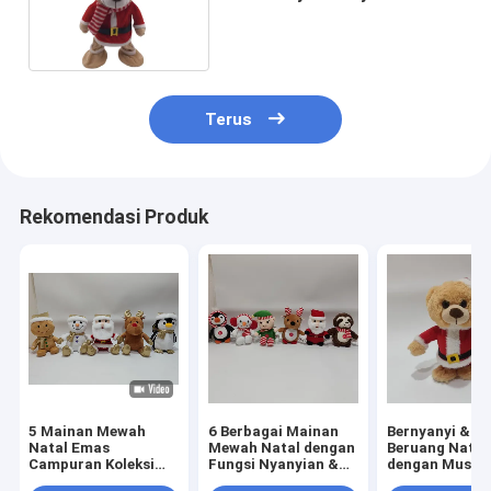
Massal Dengan Choke
Terus
Rekomendasi Produk
5 Mainan Mewah
6 Berbagai Mainan
Bernyanyi & Be
Natal Emas
Mewah Natal dengan
Beruang Natal
Campuran Koleksi
Fungsi Nyanyian &
dengan Musik 
Liburan Lembut
Pencahayaan
Gerak