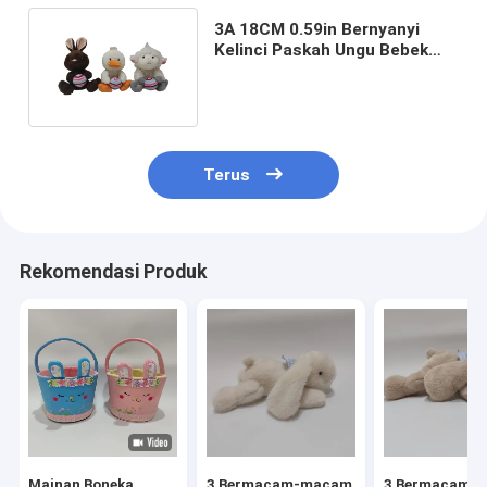
3A 18CM 0.59in Bernyanyi
Kelinci Paskah Ungu Bebek
Raksasa Boneka Binatang
Terus
Rekomendasi Produk
Mainan Boneka
3 Bermacam-macam
3 Bermacam-