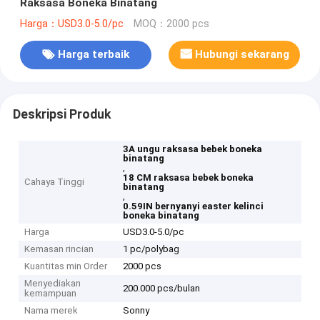
Raksasa Boneka Binatang
Harga：USD3.0-5.0/pc
MOQ：2000 pcs
Harga terbaik
Hubungi sekarang
Deskripsi Produk
3A ungu raksasa bebek boneka
binatang
,
18 CM raksasa bebek boneka
Cahaya Tinggi
binatang
,
0.59IN bernyanyi easter kelinci
boneka binatang
Harga
USD3.0-5.0/pc
Kemasan rincian
1 pc/polybag
Kuantitas min Order
2000 pcs
Menyediakan
200.000 pcs/bulan
kemampuan
Nama merek
Sonny