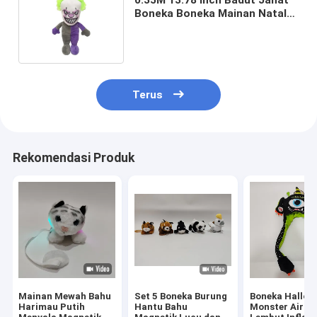
Boneka Boneka Mainan Natal
Dekorasi Pencahayaan Up
Terus
Rekomendasi Produk
Mainan Mewah Bahu
Set 5 Boneka Burung
Boneka Hallow
Harimau Putih
Hantu Bahu
Monster Airba