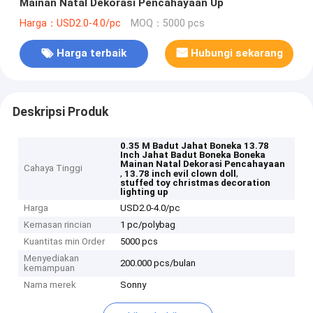
Mainan Natal Dekorasi Pencahayaan Up
Harga：USD2.0-4.0/pc
MOQ：5000 pcs
Harga terbaik
Hubungi sekarang
Deskripsi Produk
0.35 M Badut Jahat Boneka 13.78
Inch Jahat Badut Boneka Boneka
Mainan Natal Dekorasi Pencahayaan
Cahaya Tinggi
,
,
13.78 inch evil clown doll
stuffed toy christmas decoration
lighting up
Harga
USD2.0-4.0/pc
Kemasan rincian
1 pc/polybag
Kuantitas min Order
5000 pcs
Menyediakan
200.000 pcs/bulan
kemampuan
Nama merek
Sonny