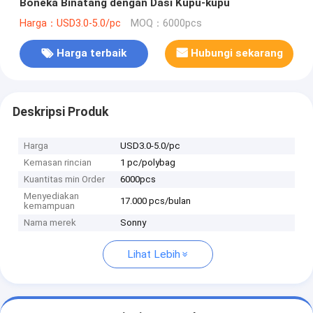
Boneka Binatang dengan Dasi Kupu-kupu
Harga：USD3.0-5.0/pc
MOQ：6000pcs
Harga terbaik
Hubungi sekarang
Deskripsi Produk
Harga
USD3.0-5.0/pc
Kemasan rincian
1 pc/polybag
Kuantitas min Order
6000pcs
Menyediakan
17.000 pcs/bulan
kemampuan
Nama merek
Sonny
Lihat Lebih