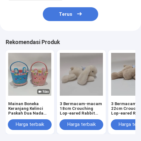
Terus
Rekomendasi Produk
Mainan Boneka
3 Bermacam-macam
3 Bermacam-
Keranjang Kelinci
18cm Crouching
22cm Crouchi
Paskah Dua Nada
Lop-eared Rabbit
Lop-eared Rab
Lembut dan
Plush Toys Soft &
Plush Toys Sof
Berwarna-warni
Cute Stuffed Bunny
Cute Stuffed 
Harga terbaik
Harga terbaik
Harga terb
Koleksi Hadiah
untuk bayi
untuk bayi
Liburan